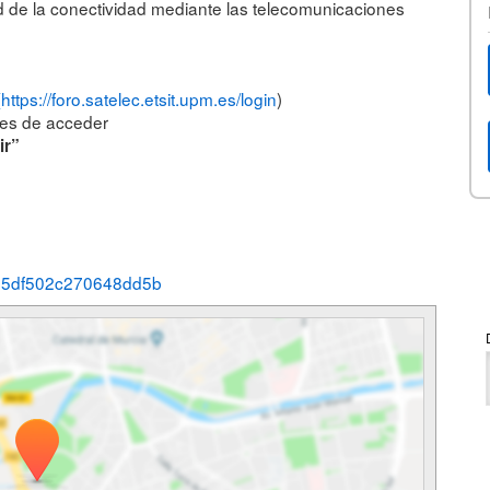
idad de la conectividad mediante las telecomunicaciones
(https://foro.satelec.etsit.upm.es/login
)
ntes de acceder
ir”
41a85df502c270648dd5b