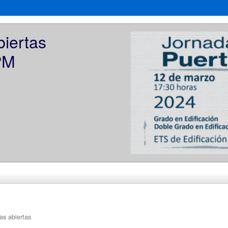
ertas    
PM
as abiertas