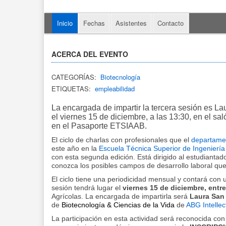
Inicio
Fechas
Asistentes
Contacto
ACERCA DEL EVENTO
CATEGORÍAS:
Biotecnología
ETIQUETAS:
empleabilidad
La encargada de impartir la tercera sesión es La
el viernes 15 de diciembre, a las 13:30, en el sal
en el Pasaporte ETSIAAB.
El ciclo de charlas con profesionales que el
departamen
este año en la
Escuela Técnica Superior de Ingeniería
con esta segunda edición. Está dirigido al estudiantad
conozca los posibles campos de desarrollo laboral que 
El ciclo tiene una periodicidad mensual y contará con 
sesión tendrá lugar el
viernes 15 de diciembre, entre
Agrícolas. La encargada de impartirla será
Laura San
de
Biotecnología & Ciencias de la Vida
de
ABG Intellec
La participación en esta actividad será reconocida co