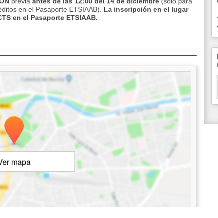
IÓN
previa
antes de las 12:00 del 14 de diciembre
(solo para
réditos en el Pasaporte ETSIAAB).
La inscripción en el lugar
CTS en el Pasaporte ETSIAAB.
Ver mapa
©
OpenStreetMap
Contributors