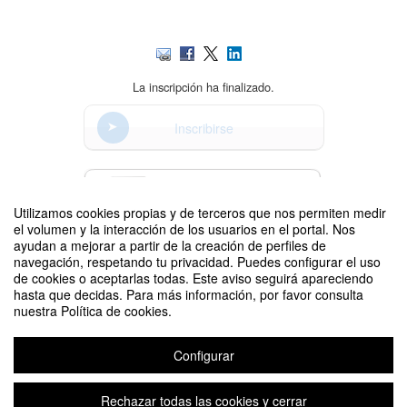
La inscripción ha finalizado.
Inscribirse
Contacto
Utilizamos cookies propias y de terceros que nos permiten medir
el volumen y la interacción de los usuarios en el portal. Nos
ayudan a mejorar a partir de la creación de perfiles de
navegación, respetando tu privacidad. Puedes configurar el uso
Difunde tu evento poniendo el siguiente código en tu sitio
de cookies o aceptarlas todas. Este aviso seguirá apareciendo
hasta que decidas. Para más información, por favor consulta
nuestra Política de cookies.
Configurar
La entrevista del futuro es ahora
Organizado por UPMPLEO
Rechazar todas las cookies y cerrar