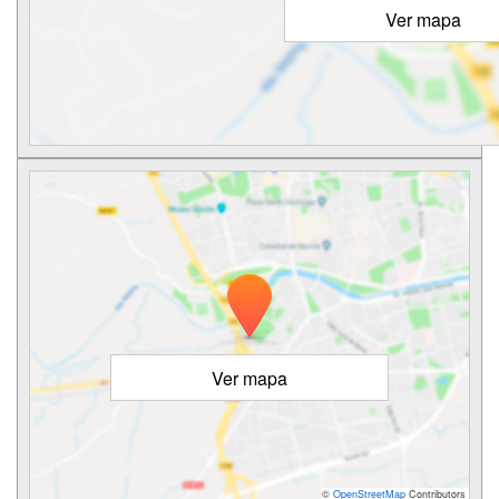
Ver mapa
Ver mapa
©
OpenStreetMap
Contributors