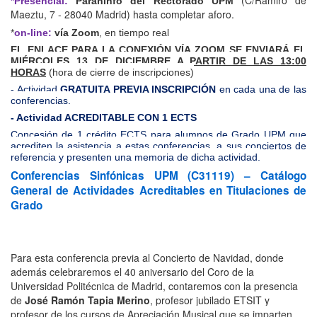
(C/Ramiro de
*Presencial:
Paraninfo del Rectorado UPM
Maeztu, 7 - 28040 Madrid) hasta completar aforo.
*
on-line:
vía Zoom
, en tiempo real
EL ENLACE PARA LA CONEXIÓN VÍA ZOOM SE ENVIARÁ EL
MIÉRCOLES 13 DE DICIEMBRE A PARTIR DE LAS 13:00
HORAS
(hora de cierre de inscripciones)
- Actividad
GRATUITA PREVIA INSCRIPCIÓN
en cada una de las
conferencias.
- Actividad ACREDITABLE CON 1 ECTS
Concesión de 1 crédito ECTS para alumnos de Grado UPM que
acrediten la asistencia a estas conferencias, a sus conciertos de
referencia y presenten una memoria de dicha actividad.
Conferencias Sinfónicas UPM (C31119) – Catálogo
General de Actividades Acreditables en Titulaciones de
Grado
Para esta conferencia previa al Concierto de Navidad, donde
además celebraremos el 40 aniversario del Coro de la
Universidad Politécnica de Madrid, contaremos con la presencia
de
José Ramón Tapia Merino
, profesor jubilado ETSIT y
profesor de los cursos de Apreciación Musical que se imparten