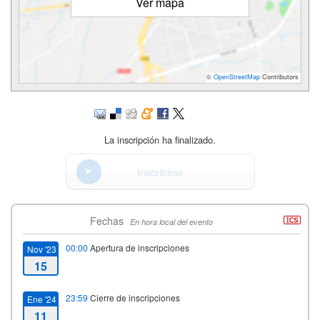
Ver mapa
©
OpenStreetMap
Contributors
La inscripción ha finalizado.
Inscribirse
Fechas
En hora local del evento
00:00
Apertura de inscripciones
Nov '23
15
23:59
Cierre de inscripciones
Ene '24
11