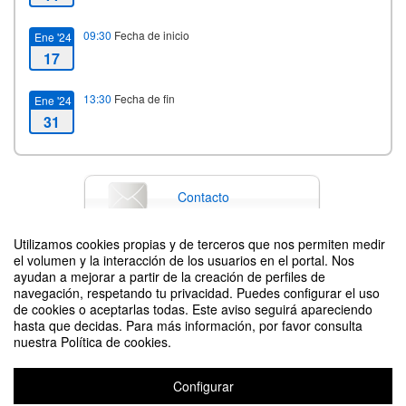
09:30
Fecha de inicio
Ene '24
17
13:30
Fecha de fin
Ene '24
31
Contacto
Utilizamos cookies propias y de terceros que nos permiten medir
el volumen y la interacción de los usuarios en el portal. Nos
Difunde tu evento poniendo el siguiente código en tu sitio
ayudan a mejorar a partir de la creación de perfiles de
navegación, respetando tu privacidad. Puedes configurar el uso
de cookies o aceptarlas todas. Este aviso seguirá apareciendo
hasta que decidas. Para más información, por favor consulta
nuestra Política de cookies.
Configurar
INTENSIVE SPANISH COURSE. January 2024