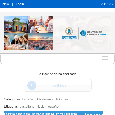
Idioma
Inicio
|
Login
Idioma
La inscripción ha finalizado.
Inscribirse
Categorías:
Español
Castellano
Idiomas
Etiquetas:
castellano
ELE
español
INTENSIVE SPANISH COURSE. - January