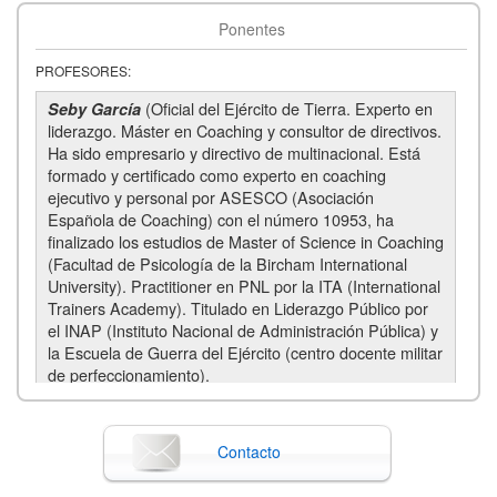
22
Ponentes
15:30
SESION 4
Nov '23
PROFESORES:
29
(Oficial del Ejército de Tierra. Experto en
Seby García
liderazgo. Máster en Coaching y consultor de directivos.
20:30
Fecha de fin
Nov '23
Ha sido empresario y directivo de multinacional. Está
29
formado y certificado como experto en coaching
ejecutivo y personal por ASESCO (Asociación
Española de Coaching) con el número 10953, ha
finalizado los estudios de Master of Science in Coaching
(Facultad de Psicología de la Bircham International
University). Practitioner en PNL por la ITA (International
Trainers Academy). Titulado en Liderazgo Público por
el INAP (Instituto Nacional de Administración Pública) y
la Escuela de Guerra del Ejército (centro docente militar
de perfeccionamiento).
Mónica Pérez Hurtado
(Mónica es licenciada en
Contacto
Derecho por la Universidad San Pablo CEU y MBA
por IADE (UAM) e IE Business School. He realizado
varios programas digitales en The Valley Digital