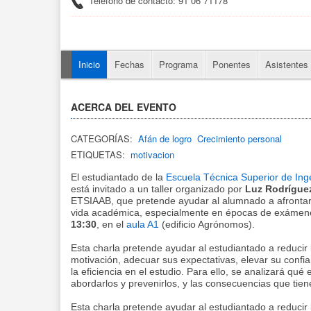
Teléfono de contacto: 91 06 71178
Inicio
Fechas
Programa
Ponentes
Asistentes
ACERCA DEL EVENTO
CATEGORÍAS:
Afán de logro
Crecimiento personal
ETIQUETAS:
motivacion
El estudiantado de la
Escuela Técnica Superior de Ing
está invitado a un taller organizado por
Luz Rodríguez
ETSIAAB, que pretende ayudar al alumnado a afrontar e
vida académica, especialmente en épocas de exámenes.
13:30
, en el
aula A1
(edificio Agrónomos).
Esta charla pretende ayudar al estudiantado a reducir 
motivación, adecuar sus expectativas, elevar su confian
la eficiencia en el estudio. Para ello, se analizará qué
abordarlos y prevenirlos, y las consecuencias que tien
Esta charla pretende ayudar al estudiantado a reducir