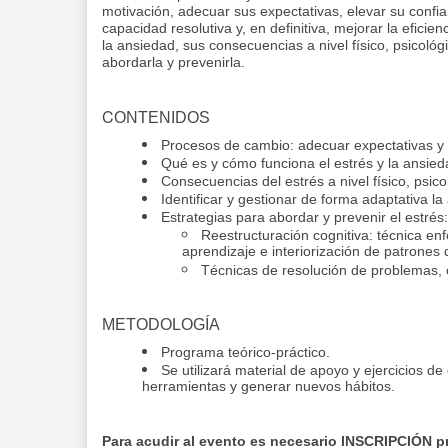
motivación, adecuar sus expectativas, elevar su confi
capacidad resolutiva y, en definitiva, mejorar la eficie
la ansiedad, sus consecuencias a nivel físico, psicoló
abordarla y prevenirla.
C
ONTENIDOS
Procesos de cambio: adecuar expectativas y 
Qué es y cómo funciona el estrés y la ansied
Consecuencias del estrés a nivel físico, psi
Identificar y gestionar de forma adaptativa la
Estrategias para abordar y prevenir el estrés:
Reestructuración cognitiva: técnica e
aprendizaje e interiorización de patrones
Técnicas de resolución de problemas, or
METODOLOGÍA
Programa teórico-práctico.
Se utilizará material de apoyo y ejercicios de 
herramientas y generar nuevos hábitos.
Para acudir al evento es necesario INSCRIPCIÓN pr