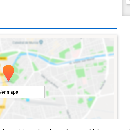
Ver mapa
©
OpenStreetMap
Contributors