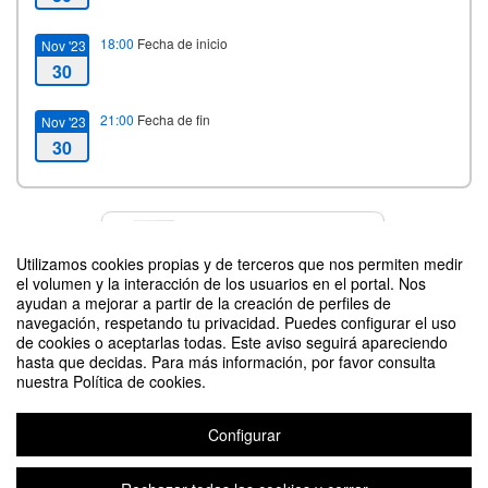
18:00
Fecha de inicio
Nov '23
30
21:00
Fecha de fin
Nov '23
30
Contacto
Utilizamos cookies propias y de terceros que nos permiten medir
el volumen y la interacción de los usuarios en el portal. Nos
ayudan a mejorar a partir de la creación de perfiles de
navegación, respetando tu privacidad. Puedes configurar el uso
Difunde tu evento poniendo el siguiente código en tu sitio
de cookies o aceptarlas todas. Este aviso seguirá apareciendo
hasta que decidas. Para más información, por favor consulta
nuestra Política de cookies.
Configurar
Acto de Graduación 2022-2023 ETSEM
Organizado por ETSEM