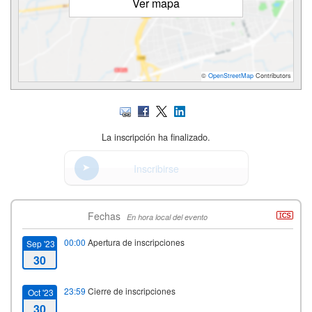
Ver mapa
©
OpenStreetMap
Contributors
La inscripción ha finalizado.
Inscribirse
Fechas
En hora local del evento
00:00
Apertura de inscripciones
Sep '23
30
23:59
Cierre de inscripciones
Oct '23
30