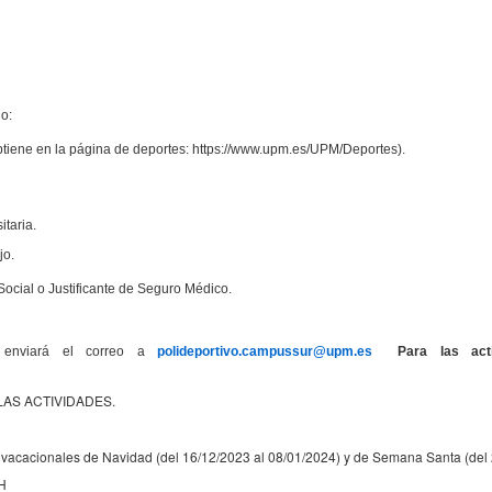
do:
btiene en la página de deportes: https://www.upm.es/UPM/Deportes).
aria.
jo.
ocial o Justificante de Seguro Médico.
 enviará el correo a
polideportivo.campussur@upm.es
Para las activ
AS ACTIVIDADES.
 vacacionales de Navidad (del 16/12/2023 al 08/01/2024) y de Semana Santa (del
H