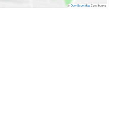
©
OpenStreetMap
Contributors