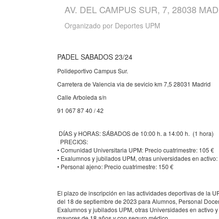
AV. DEL CAMPUS SUR, 7, 28038 MA
Organizado por
Deportes UPM
PADEL SABADOS 23/24
Polideportivo Campus Sur.
Carretera de Valencia via de sevicio km 7,5 28031 Madrid
Calle Arboleda s/n
91 067 87 40 / 42
DÍAS y HORAS: SÁBADOS de 10:00 h. a 14:
PRECIOS:
• Comunidad Universitaria UPM: Precio cuatrimestre: 105 €
• Exalumnos y jubilados UPM, otras universidades en activo:
• Personal ajeno: Precio cuatrimestre: 150 €
El plazo de inscripción en las actividades deportivas de la 
del 18 de septiembre de 2023 para Alumnos, Personal Docent
Exalumnos y jubilados UPM, otras Universidades en activo y p
mayores de 18 años y con seguro médico.