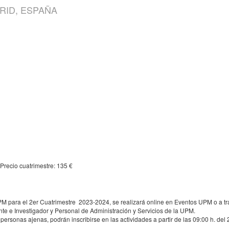
DRID, ESPAÑA
00 h. (1 hora)
 Precio cuatrimestre: 135 €
UPM para el 2er Cuatrimestre 2023-2024, se realizará online en Eventos UPM o a tr
e e Investigador y Personal de Administración y Servicios de la UPM.
ersonas ajenas, podrán inscribirse en las actividades a partir de las 09:00 h. de