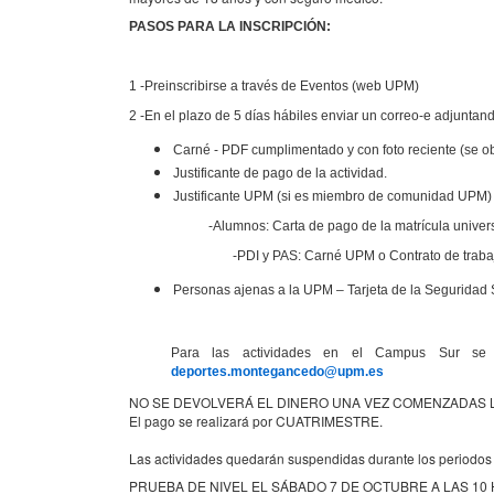
PASOS PARA LA INSCRIPCIÓN:
1 -Preinscribirse a través de Eventos (web UPM)
2 -En el plazo de 5 días hábiles enviar un correo-e adjuntan
Carné - PDF cumplimentado y con foto reciente (se o
Justificante de pago de la actividad.
Justificante UPM (si es miembro de comunidad UPM)
-Alumnos: Carta de pago de la matrícula universit
-PDI y PAS: Carné UPM o Contrato de traba
Personas ajenas a la UPM – Tarjeta de la Seguridad S
Para las actividades en el Campus Sur se
deportes.montegancedo@upm.es
NO SE DEVOLVERÁ EL DINERO UNA VEZ COMENZADAS L
El pago se realizará por CUATRIMESTRE.
Las actividades quedarán suspendidas durante los periodos
PRUEBA DE NIVEL EL SÁBADO 7 DE OCTUBRE A LAS 10 