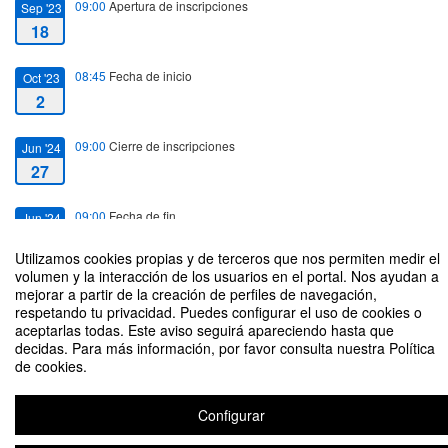
09:00
Apertura de inscripciones
Sep '23
18
08:45
Fecha de inicio
Oct '23
2
09:00
Cierre de inscripciones
Jun '24
27
09:00
Fecha de fin
Jun '24
28
Utilizamos cookies propias y de terceros que nos permiten medir el
volumen y la interacción de los usuarios en el portal. Nos ayudan a
mejorar a partir de la creación de perfiles de navegación,
respetando tu privacidad. Puedes configurar el uso de cookies o
aceptarlas todas. Este aviso seguirá apareciendo hasta que
decidas. Para más información, por favor consulta nuestra Política
MUSCULACION C. SUR 23/24
Organizado por Deportes UPM
de cookies.
Configurar
Aviso legal
|
Contacto
Plataforma de organización de eventos Symposium
Copyright © 2026