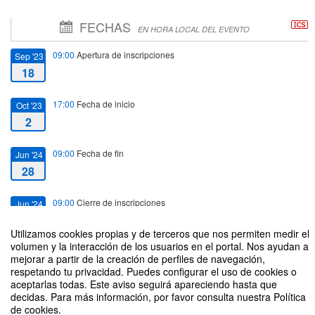
FECHAS
EN HORA LOCAL DEL EVENTO
09:00
Apertura de inscripciones
Sep '23
18
17:00
Fecha de inicio
Oct '23
2
09:00
Fecha de fin
Jun '24
28
09:00
Cierre de inscripciones
Jun '24
28
Utilizamos cookies propias y de terceros que nos permiten medir el
volumen y la interacción de los usuarios en el portal. Nos ayudan a
mejorar a partir de la creación de perfiles de navegación,
respetando tu privacidad. Puedes configurar el uso de cookies o
aceptarlas todas. Este aviso seguirá apareciendo hasta que
decidas. Para más información, por favor consulta nuestra Política
BOXEO Y KICK BOXING 23/24
Organizado por Deportes UPM
de cookies.