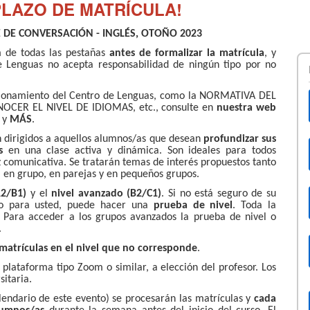
PLAZO DE MATRÍCULA!
 DE CONVERSACIÓN - INGLÉS, OTOÑO 2023
n
de todas las pestañas
antes de formalizar la matrícula
, y
de Lenguas no acepta responsabilidad de ningún tipo por no
cionamiento del Centro de Lenguas, como la NORMATIVA DEL
ER EL NIVEL DE IDIOMAS, etc., consulte en
nuestra web
S
y
MÁS
.
n dirigidos a aquellos alumnos/as que desean
profundizar sus
s
en una clase activa y dinámica. Son ideales para todos
 comunicativa. Se tratarán temas de interés propuestos tanto
á en grupo, en parejas y en pequeños grupos.
A2/B1)
y el
nivel avanzado (B2/C1)
. Si no está seguro de su
rso para usted, puede hacer una
prueba de nivel
. Toda la
 Para acceder a los grupos avanzados la prueba de nivel o
.
 matrículas en el nivel que no corresponde
.
 plataforma tipo Zoom o similar, a elección del profesor. Los
itaria.
alendario de este evento) se procesarán las matrículas y
cada