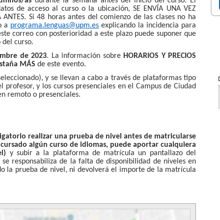
alumnos/as
durante la semana antes del inicio del curso. El
datos de acceso al curso o la ubicación, SE ENVÍA UNA VEZ
TES. Si 48 horas antes del comienzo de las clases no ha
eo a
programa.lenguas@upm.es
explicando la incidencia para
este correo con posterioridad a este plazo puede suponer que
 del curso.
embre de 2023
. La información sobre
HORARIOS Y PRECIOS
staña MÁS
de este evento.
seleccionado), y se llevan a cabo a través de plataformas tipo
el profesor, y los cursos presenciales en el Campus de Ciudad
 en remoto o presenciales.
igatorio realizar una prueba de nivel antes de matricularse
a cursado algún curso de idiomas, puede aportar cualquiera
l)
y subir a la plataforma de matrícula un pantallazo del
e responsabiliza de la falta de disponibilidad de niveles en
o la prueba de nivel, ni devolverá el importe de la matrícula