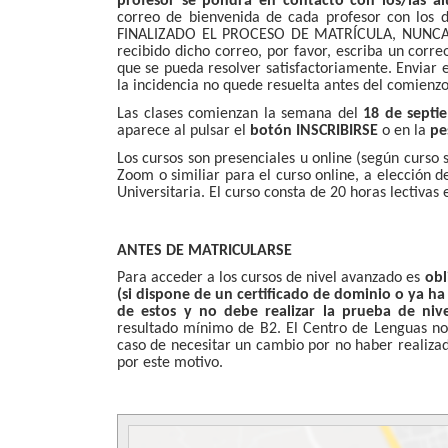
profesor se pondrá en contacto con los/las 
correo de bienvenida de cada profesor con los 
FINALIZADO EL PROCESO DE MATRÍCULA, NUNCA AN
recibido dicho correo, por favor, escriba un corr
que se pueda resolver satisfactoriamente. Enviar 
la incidencia no quede resuelta antes del comienzo
Las clases comienzan la semana del
18 de septi
aparece al pulsar el
botón INSCRIBIRSE
o en la
pe
Los cursos son presenciales u online (según curso 
Zoom o similiar para el curso online, a elección d
Universitaria. El curso consta de 20 horas lectivas
ANTES DE MATRICULARSE
Para acceder a los cursos de nivel avanzado es
obl
(si dispone de un certificado de dominio o ya h
de estos y no debe realizar la prueba de nive
resultado mínimo de B2. El Centro de Lenguas no s
caso de necesitar un cambio por no haber realizad
por este motivo.