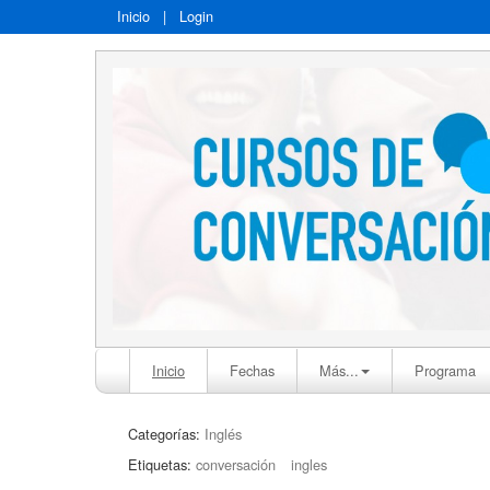
Inicio
|
Login
Inicio
Fechas
Más...
Programa
Categorías:
Inglés
Etiquetas:
conversación
ingles