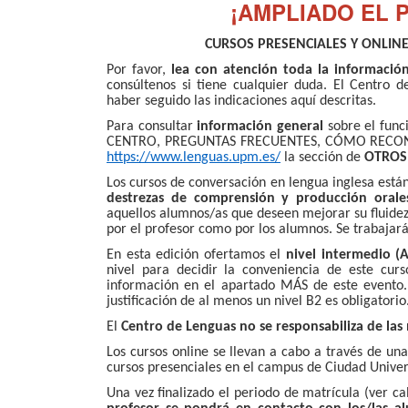
¡AMPLIADO EL 
CURSOS PRESENCIALES Y ONLINE
Por favor,
lea con atención toda la informació
consúltenos si tiene cualquier duda. El Centro 
haber seguido las indicaciones aquí descritas.
Para consultar
información general
sobre el fun
CENTRO, PREGUNTAS FRECUENTES, CÓMO RECONOC
https://www.lenguas.upm.es/
la sección de
OTRO
Los cursos de conversación en lengua inglesa está
destrezas de comprensión y producción orale
aquellos alumnos/as que deseen mejorar su fluidez
por el profesor como por los alumnos. Se trabajar
En esta edición ofertamos el
nivel intermedio (
nivel para decidir la conveniencia de este cu
información en el apartado MÁS de este evento.
justificación de al menos un nivel B2 es obligatorio
El
Centro de Lenguas no se responsabiliza de las
Los cursos online se llevan a cabo a través de una
cursos presenciales en el campus de Ciudad Univers
Una vez finalizado el periodo de matrícula (ver c